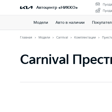
Прода
Автоцентр «НИККО»
Прода
Модели
Авто в наличии
Покупате
Главная
Модели
Carnival
Комплектации
Прест
Carnival Прес