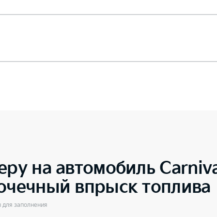
еру на автомобиль
Carniv
точечный впрыск топлива
ы для заполнения