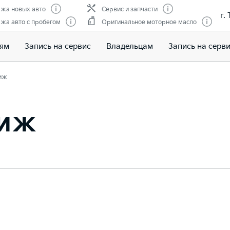
жа новых авто
Сервис и запчасти
г.
жа авто с пробегом
Оригинальное моторное масло
лям
Запись на сервис
Владельцам
Запись на серв
иж
тиж