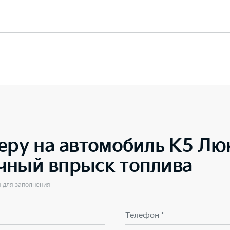
еру на автомобиль
K5 Люк
чный впрыск топлива
ы для заполнения
Телефон *