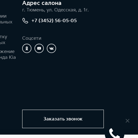
Адрес салонa
г. Тюмень, ул. Одесская, д. 1г.
нии
+7 (3452) 56-05-05
льных
тку
Соцсети
ых
ижение
нда Kia
Заказать звонок