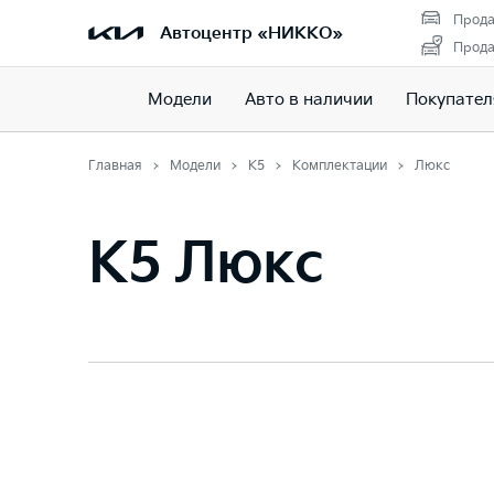
Прода
Автоцентр «НИККО»
Прода
Модели
Авто в наличии
Покупате
Главная
Модели
K5
Комплектации
Люкс
K5 Люкс