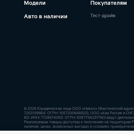
Модели
Покупателям
Тест-драйв
Авто в наличии
© 2026 Юридические лица ООО «Никко» (Фактический адрес: г.
7203159984; ОГРН: 1057200646920), ООО «Киа Россия и СНГ» 
80; ИНН: 7728674093; ОГРН: 5087746291760) ведут деятельно
Реализуемые товары доступны к получению на территории Р
наличии, ценах, возможных выгодах и условиях приобретения