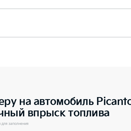
еру на автомобиль
Picant
чный впрыск топлива
ы для заполнения