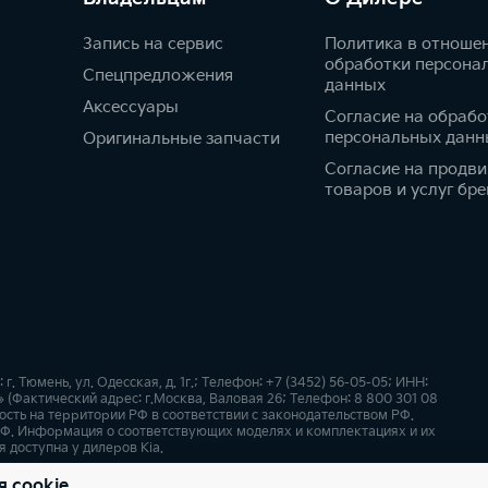
Запись на сервис
Политика в отноше
обработки персона
Спецпредложения
данных
Аксессуары
Согласие на обрабо
персональных данн
Оригинальные запчасти
Согласие на продв
товаров и услуг бре
 Тюмень, ул. Одесская, д. 1г.; Телефон: +7 (3452) 56-05-05; ИНН:
(Фактический адрес: г.Москва, Валовая 26; Телефон: 8 800 301 08
сть на территории РФ в соответствии с законодательством РФ.
Ф. Информация о соответствующих моделях и комплектациях и их
 доступна у дилеров Kia.
я cookie
х
Карта сайта