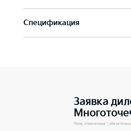
Спецификация
Заявка дил
Многоточе
Поля, отмеченные *, обязательн