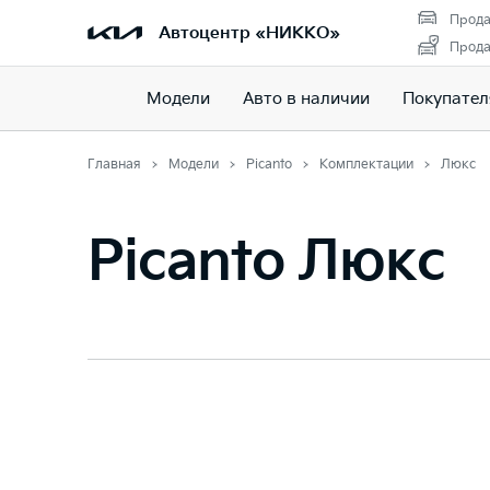
Прода
Автоцентр «НИККО»
Прода
Модели
Авто в наличии
Покупате
Главная
Модели
Picanto
Комплектации
Люкс
Picanto Люкс