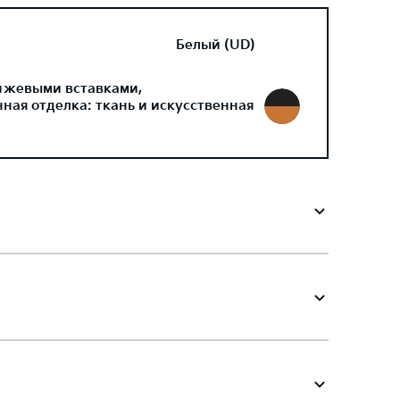
Белый (UD)
нжевыми вставками,
ая отделка: ткань и искусственная