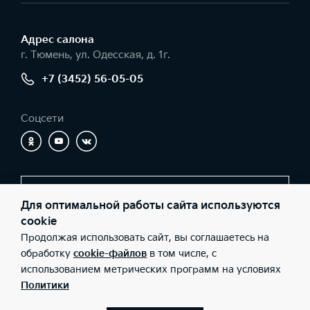
Адрес салонa
г. Тюмень, ул. Одесская, д. 1г.
+7 (3452) 56-05-05
Соцсети
Заказать звонок
Для оптимальной работы сайта используются
cookie
Продолжая использовать сайт, вы соглашаетесь на
© 2026 Юридические лица ООО «Никко» (Фактический адрес: г.
обработку
cookie-файлов
в том числе, с
Тюмень, ул. Одесская, д. 1г.; Телефон: +7 (3452) 56-05-05; ИНН:
использованием метрических программ на условиях
7203159984; ОГРН: 1057200646920), ООО «Киа Россия и СНГ»
(Фактический адрес: г.Москва, Валовая 26; Телефон: 8 800 301
Политики
08 80; ИНН: 7728674093; ОГРН: 5087746291760) ведут
деятельность на территории РФ в соответствии с