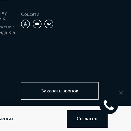
тку
Соцсети
ых
ижение
нда Kia
Заказать звонок
Согласен
ческих