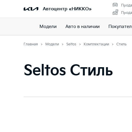
Прода
Автоцентр «НИККО»
Прода
Модели
Авто в наличии
Покупате
Главная
Модели
Seltos
Комплектации
Стиль
Seltos Стиль