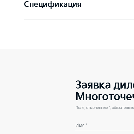
Спецификация
Заявка дил
Многоточе
Поля, отмеченные *, обязательн
Имя *