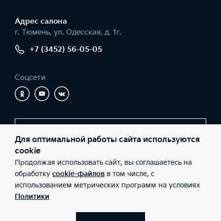
Адрес салонa
г. Тюмень, ул. Одесская, д. 1г.
+7 (3452) 56-05-05
Соцсети
Заказать звонок
Для оптимальной работы сайта используются
cookie
Продолжая использовать сайт, вы соглашаетесь на
© 2026 Юридические лица ООО «Никко» (Фактический адрес: г.
обработку
cookie-файлов
в том числе, с
Тюмень, ул. Одесская, д. 1г.; Телефон: +7 (3452) 56-05-05; ИНН:
использованием метрических программ на условиях
7203159984; ОГРН: 1057200646920), ООО «Киа Россия и СНГ»
(Фактический адрес: г.Москва, Валовая 26; Телефон: 8 800 301
Политики
08 80; ИНН: 7728674093; ОГРН: 5087746291760) ведут
деятельность на территории РФ в соответствии с
законодательством РФ. Реализуемые товары доступны к