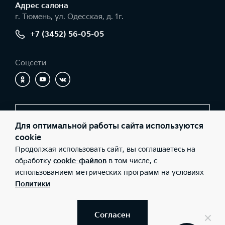
Адрес салонa
г. Тюмень, ул. Одесская, д. 1г.
+7 (3452) 56-05-05
Соцсети
Заказать звонок
Для оптимальной работы сайта используются
cookie
Продолжая использовать сайт, вы соглашаетесь на
© 2026 Юридические лица ООО «Никко» (Фактический адрес: г.
обработку
cookie-файлов
в том числе, с
Тюмень, ул. Одесская, д. 1г.; Телефон: +7 (3452) 56-05-05; ИНН:
использованием метрических программ на условиях
7203159984; ОГРН: 1057200646920), ООО «Киа Россия и СНГ»
(Фактический адрес: г.Москва, Валовая 26; Телефон: 8 800 301
Политики
08 80; ИНН: 7728674093; ОГРН: 5087746291760) ведут
деятельность на территории РФ в соответствии с
законодательством РФ. Реализуемые товары доступны к
получению на территории РФ. Информация о соответствующих
Согласен
моделях и комплектациях и их наличии, ценах, возможных