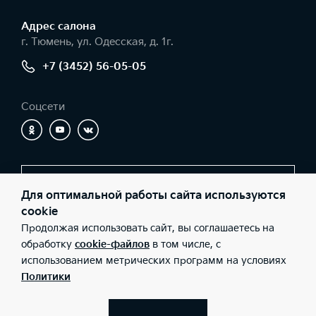
Адрес салонa
г. Тюмень, ул. Одесская, д. 1г.
+7 (3452) 56-05-05
Соцсети
Заказать звонок
Для оптимальной работы сайта используются
cookie
Продолжая использовать сайт, вы соглашаетесь на
© 2026 Юридические лица ООО «Никко» (Фактический адрес: г.
обработку
cookie-файлов
в том числе, с
Тюмень, ул. Одесская, д. 1г.; Телефон: +7 (3452) 56-05-05; ИНН:
использованием метрических программ на условиях
7203159984; ОГРН: 1057200646920), ООО «Киа Россия и СНГ»
(Фактический адрес: г.Москва, Валовая 26; Телефон: 8 800 301
Политики
08 80; ИНН: 7728674093; ОГРН: 5087746291760) ведут
деятельность на территории РФ в соответствии с
законодательством РФ. Реализуемые товары доступны к
получению на территории РФ. Информация о соответствующих