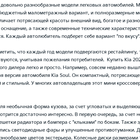
 довольно разнообразные модели легковых автомобилей. 
 бюджетный малометражный вариант, и полноразмерные 
тличает потрясающей красоты внешний вид, богатое и разн
 оснащение, а также современные технические характерис
я. Каждый автолюбитель подберет себе вариант "по вкусу"
метить, что каждый год модели подвергаются рестайлингу, 
вуются, учитывая пожелания потребителей. Купить Kia 202
го дилера легко и просто. Например, совсем недавно выш
я версия автомобиля Kia Soul. Он компактный, потрясающе
 и стильный. У многих автовладельцев этот мини кроссове
ля необычная форма кузова, за счет угловатых и выделяющ
отрится достаточно интересно. В первую очередь, за счет 
ешетки радиатора и бампера с "клыками" по бокам. Также з
лись светодиодные фары и улучшенные противотуманки. Д
знообразие цветов экстерьера. Колесные диски размерами 1