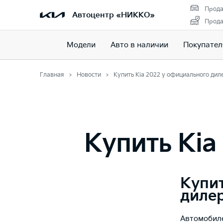
Прода
Автоцентр «НИККО»
Прода
Модели
Авто в наличии
Покупате
Главная
Новости
Купить Kia 2022 у официального дил
Купить Kia
Купит
диле
Автомобиле