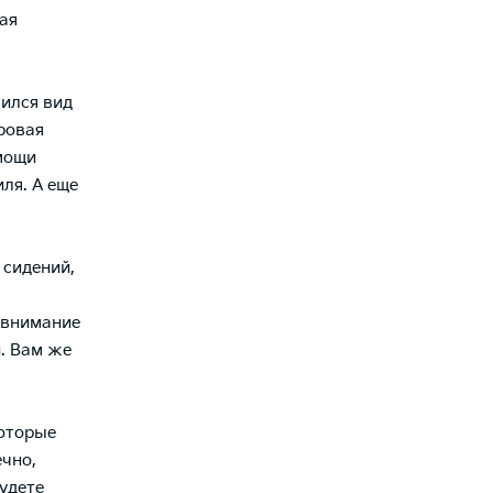
ая
ился вид
ровая
мощи
ля. А еще
 сидений,
 внимание
. Вам же
Которые
ечно,
будете