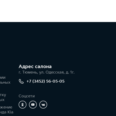
Адрес салонa
г. Тюмень, ул. Одесская, д. 1г.
нии
+7 (3452) 56-05-05
льных
тку
Соцсети
ых
ижение
нда Kia