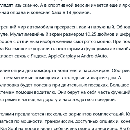
лядят изысканно. А в спортивной версии имеется еще и ярк
ная оправа и колесная база в 18 дюймов.
ренний мир автомобиля прекрасен, как и наружный. Обнов
руле. Мультимедийный экран размером 10.25 дюймов и циф
боров с отличным изображением смотрятся модно. При по
а Вы сможете управлять некоторыми функциями автомоби
ивает связь с Яндекс, AppleCarplay и AndroidAuto.
илие опций для комфорта водителя и пассажиров. Обогрев
 - незаменимые помощники в холодные и жаркие дни. А
улировка будет полезна при длительных поездках. Большое
стемам помощи водителю. Они берут на себя часть функций
устремить взгляд на дорогу и наслаждаться поездкой.
елями предлагается несколько вариантов комплектаций. 
чаться по мощности, трансмиссии, доступных опциях и, кон
Kia Soul на дороге ведет себя очень резво и энергично. Вы 