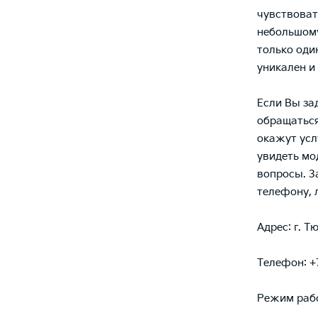
чувствовать
небольшому
только оди
уникален и
Если Вы за
обращаться
окажут усл
увидеть мо
вопросы. З
телефону, 
Адрес: г. Тю
Телефон: +
Режим рабо