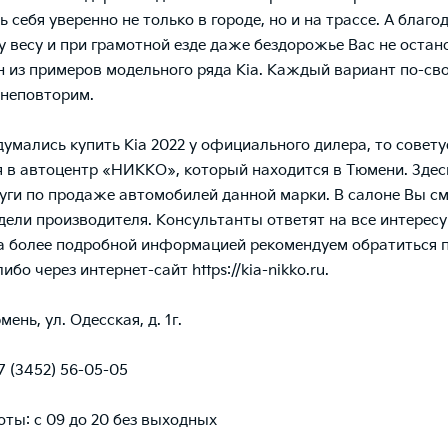
 себя уверенно не только в городе, но и на трассе. А благо
 весу и при грамотной езде даже бездорожье Вас не остано
н из примеров модельного ряда Kia. Каждый вариант по-св
 неповторим.
думались купить Kia 2022 у официального дилера, то совет
 в автоцентр «НИККО», который находится в Тюмени. Здес
уги по продаже автомобилей данной марки. В салоне Вы с
дели производителя. Консультанты ответят на все интерес
а более подробной информацией рекомендуем обратиться 
либо через интернет-сайт
https://kia-nikko.ru
.
мень, ул. Одесская, д. 1г.
7 (3452) 56-05-05
ты: с 09 до 20 без выходных