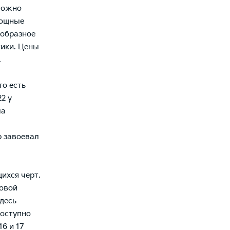
Можно
мощные
ообразное
тики. Цены
.
то есть
2 у
ла
р завоевал
ихся черт.
новой
десь
оступно
6 и 17