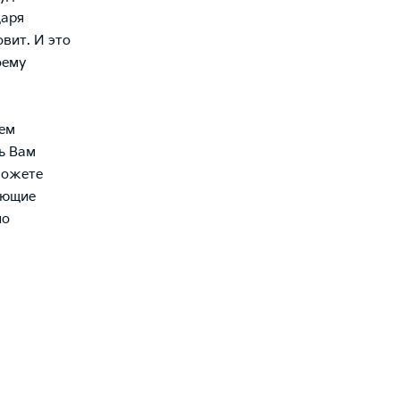
даря
вит. И это
оему
уем
ь Вам
можете
ующие
по