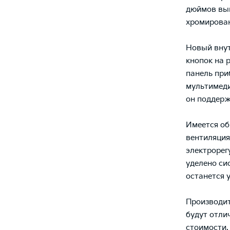
дюймов выг
хромирован
Новый внут
кнопок на 
панель при
мультимеди
он поддерж
Имеется об
вентиляция
электрорег
уделено си
останется 
Производит
будут отли
стоимости. 