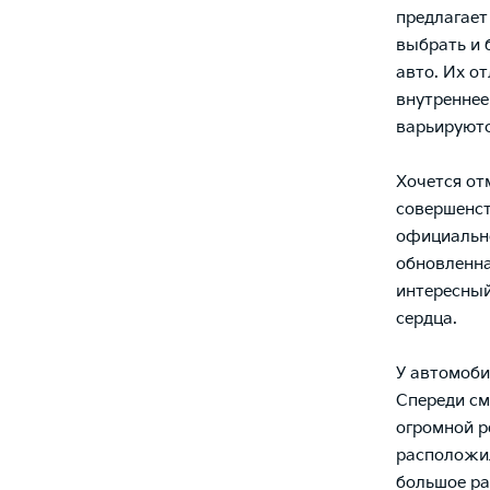
предлагает
выбрать и
авто. Их о
внутреннее
варьируютс
Хочется от
совершенст
официально
обновленна
интересный
сердца.
У автомоби
Спереди см
огромной р
расположи
большое ра