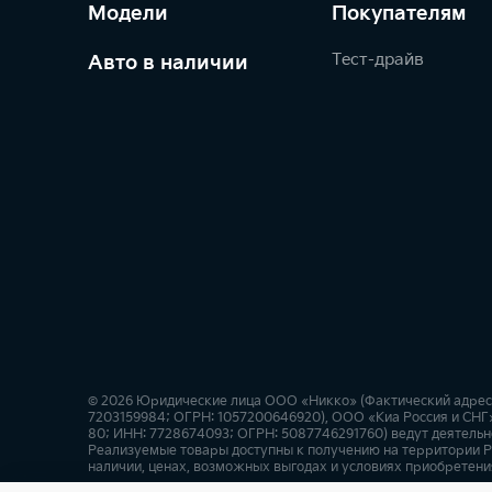
Модели
Покупателям
Тест-драйв
Авто в наличии
© 2026 Юридические лица ООО «Никко» (Фактический адрес: г.
7203159984; ОГРН: 1057200646920), ООО «Киа Россия и СНГ» 
80; ИНН: 7728674093; ОГРН: 5087746291760) ведут деятельно
Реализуемые товары доступны к получению на территории Р
наличии, ценах, возможных выгодах и условиях приобретения