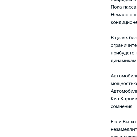
Пока пасса
Немало опц
кондиционе
В целях бе
ограничите
прибудете 
динамиками
Автомобиль
мощностью 
Автомобиль
Киа Карнив
сомнения.
Если Вы хо
незамедлит