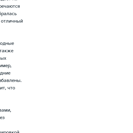
тречаются
обралась
ь отличный
иодные
 также
ных
имер,
адние
збавлены.
ит, что
вами,
ез
лировкой.