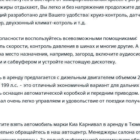
жиры отдыхают, Вы легко и без напряжения продолжите д
ий разработано для Вашего удобства: круиз-контроль, дат
р, двухзонный климат-котроль и т.д.
зопасности воспользуйтесь всевозможными помощниками:
ль скорости, контроль давления в шинах и многие другие. А
на место назначения, например, загород, включите аудиосис
 и сабвуфером и устройте настоящую дискотеку.
 в аренду предлагается с дизельным двигателем объемом 2.
199 л.с. – это отличный экономичный вариант для дальних 
 оснащен автоматической коробкой и передним приводом.
ал очень легко управляем и удовольствие от поездки получ
тите взять автомобиль марки Киа Карнивал в аренду в Тюме
ельно обращайтесь в наш автоцентр. Менеджеры салона о