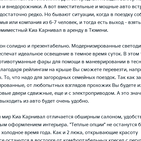
 и внедорожники. А вот вместительные и мощные авто вс
 достаточно редко. Но бывают ситуации, когда в поездку с
мья или компания из 6-7 человек, и тогда есть выход - взят
емиместный Киа Карнивал в аренду в Тюмени.
он солидно и презентабельно. Модернизированные светод
спечат идеальное освещение в темное время суток. В этом
отивотуманные фары для помощи в маневрировании в тес
Благодаря рейлингам на крыше Вы сможете перевезти, напр
. То, что надо для загородных семейных поездок. Так как з
ированные, от любопытных взглядов прохожих Вы будете и
овые двери сдвижные, еще и с электроприводом. А это знач
 выходить из авто будет очень удобно.
 мир Киа Карнивал отличается обширным салоном, удобст
ым оформлением интерьера. "Теплые опции" не останутся б
 холодное время года. Как и 2 люка, открывающие красоту
се останутся в восторге от комфортабельных кресел с регу