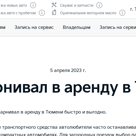
жа новых авто
Сервис и запчасти
г.
жа авто с пробегом
Оригинальное моторное масло
лям
Запись на сервис
Владельцам
Запись на серв
5 апреля 2023 г.
рнивал в аренду в
Карнивал в аренду в Тюмени быстро и выгодно.
 транспортного средства автолюбители часто останавлив
компактных автомобилях. Для загородных поездок выбор п