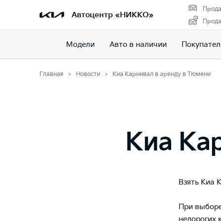
Прода
Автоцентр «НИККО»
Прода
Модели
Авто в наличии
Покупате
Главная
Новости
Киа Карнивал в аренду в Тюмени
Киа Ка
Взять Киа 
При выборе
недорогих 