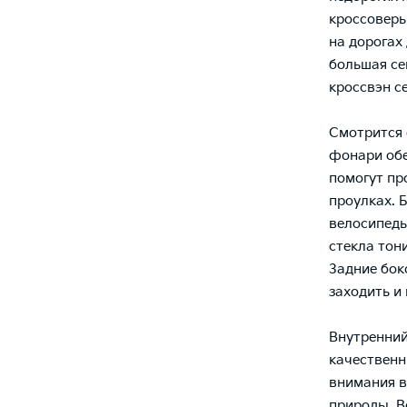
кроссоверы
на дорогах
большая се
кроссвэн с
Смотрится 
фонари обе
помогут пр
проулках. 
велосипеды
стекла тон
Задние бок
заходить и
Внутренний
качественн
внимания в
природы. В