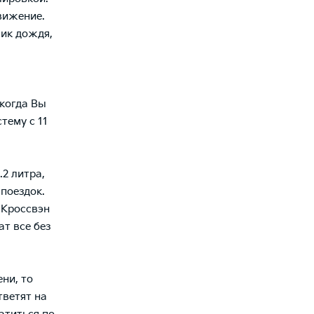
вижение.
чик дождя,
 когда Вы
тему с 11
2 литра,
поездок.
 Кроссвэн
ат все без
ни, то
тветят на