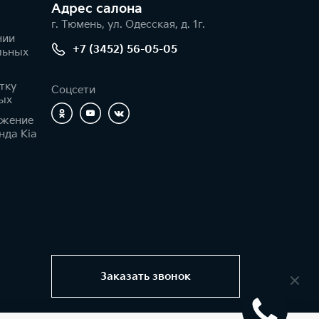
Адрес салонa
г. Тюмень, ул. Одесская, д. 1г.
нии
+7 (3452) 56-05-05
льных
тку
Соцсети
ых
ижение
нда Kia
Заказать звонок