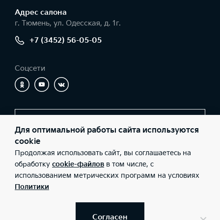
Адрес салонa
г. Тюмень, ул. Одесская, д. 1г.
+7 (3452) 56-05-05
Соцсети
Заказать звонок
Для оптимальной работы сайта используются
cookie
Продолжая использовать сайт, вы соглашаетесь на
© 2026 Юридические лица ООО «Никко» (Фактический адрес: г.
обработку
cookie-файлов
в том числе, с
Тюмень, ул. Одесская, д. 1г.; Телефон: +7 (3452) 56-05-05; ИНН:
использованием метрических программ на условиях
7203159984; ОГРН: 1057200646920), ООО «Киа Россия и СНГ»
(Фактический адрес: г.Москва, Валовая 26; Телефон: 8 800 301
Политики
08 80; ИНН: 7728674093; ОГРН: 5087746291760) ведут
деятельность на территории РФ в соответствии с
законодательством РФ. Реализуемые товары доступны к
получению на территории РФ. Информация о соответствующих
Согласен