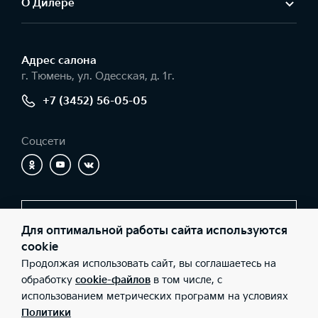
О Дилере
Адрес салонa
г. Тюмень, ул. Одесская, д. 1г.
+7 (3452) 56-05-05
Соцсети
Заказать звонок
Для оптимальной работы сайта используются
cookie
Продолжая использовать сайт, вы соглашаетесь на
© 2026 Юридические лица ООО «Никко» (Фактический адрес: г.
обработку
cookie-файлов
в том числе, с
Тюмень, ул. Одесская, д. 1г.; Телефон: +7 (3452) 56-05-05; ИНН:
использованием метрических программ на условиях
7203159984; ОГРН: 1057200646920), ООО «Киа Россия и СНГ»
(Фактический адрес: г.Москва, Валовая 26; Телефон: 8 800 301
Политики