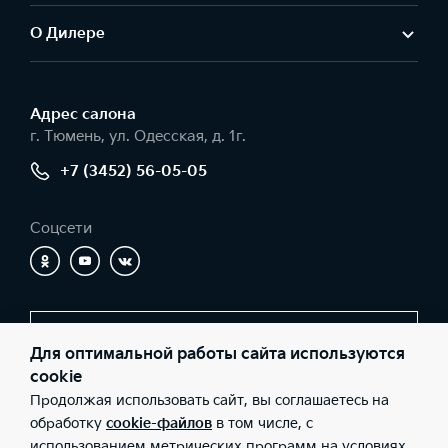
О Дилере
Адрес салонa
г. Тюмень, ул. Одесская, д. 1г.
+7 (3452) 56-05-05
Соцсети
Заказать звонок
Для оптимальной работы сайта используются
cookie
Продолжая использовать сайт, вы соглашаетесь на
© 2026 Юридические лица ООО «Никко» (Фактический адрес: г.
обработку
cookie-файлов
в том числе, с
Тюмень, ул. Одесская, д. 1г.; Телефон: +7 (3452) 56-05-05; ИНН:
использованием метрических программ на условиях