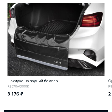
Накидка на задний бампер
О
R8570AC000K
R
3 176 ₽
2