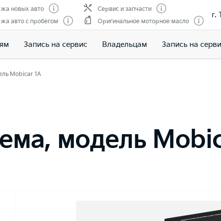
жа новых авто
Сервис и запчасти
г.
жа авто с пробегом
Оригинальное моторное масло
лям
Запись на сервис
Владельцам
Запись на серв
ль Mobicar 1A
ема, модель Mobic