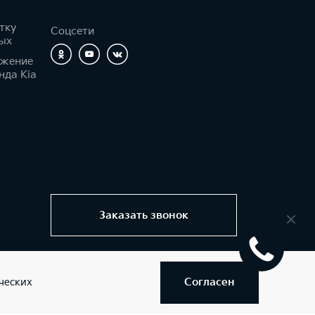
тку
Соцсети
ых
ижение
нда Kia
Заказать звонок
Согласен
ческих