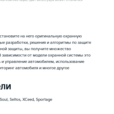
ой комплектации. Цвет аксессуара может отличаться
установите на него оригинальную охранную
ые разработки, решения и алгоритмы по защите
жной защиты, вы получите множество
 зависимости от модели охранной системы это
ь и управление автомобилем, использование
иторинг автомобиля и многое другое
ели
Soul
,
Seltos
,
XCeed
,
Sportage