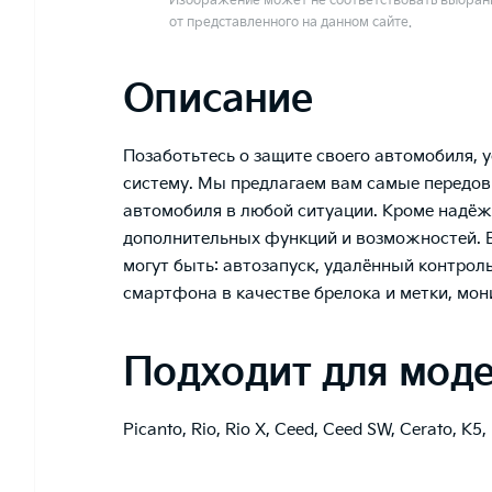
Изображение может не соответствовать выбранн
от представленного на данном сайте.
Описание
Позаботьтесь о защите своего автомобиля, 
систему. Мы предлагаем вам самые передов
автомобиля в любой ситуации. Кроме надё
дополнительных функций и возможностей. В
могут быть: автозапуск, удалённый контрол
смартфона в качестве брелока и метки, мон
Подходит для мод
Picanto
,
Rio
,
Rio X
,
Ceed
,
Ceed SW
,
Cerato
,
K5
,