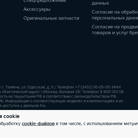
Спецпредложения
данных
Аксессуары
Согласие на обрабо
персональных данн
Оригинальные запчасти
Согласие на продв
товаров и услуг бре
 Тюмень, ул. Одесская, д. 1г.; Телефон: +7 (3452) 56-05-05; ИНН:
(Фактический адрес: г.Москва, Валовая 26; Телефон: 8 800 301 08
сть на территории РФ в соответствии с законодательством РФ.
Ф. Информация о соответствующих моделях и комплектациях и их
 доступна у дилеров Kia.
я cookie
х
Карта сайта
 обработку
cookie-файлов
в том числе, с использованием метри