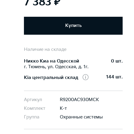
7 383 ₽
Купить
Наличие на складе
Никко Kиа на Одесской
0 шт.
г. Тюмень, ул. Одесская, д. 1г.
144 шт.
Kia центральный склад
Артикул
R9200AC930MCK
Комплект
К-т
Группа
Охранные системы