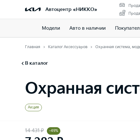
Прода
Автоцентр «НИККО»
Прода
Модели
Авто в наличии
Покупате
Главная
Каталог Аксессуаров
Охранная система, моде
В каталог
Охранная сист
Акция
14 431 ₽
-49%