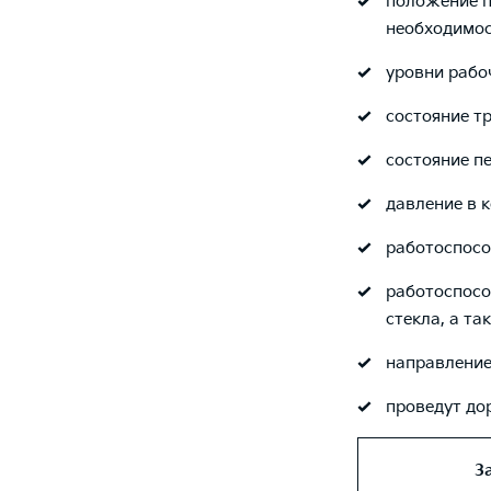
положение п
необходимос
уровни рабо
состояние т
состояние п
давление в 
работоспосо
работоспосо
стекла, а та
направление
проведут до
З