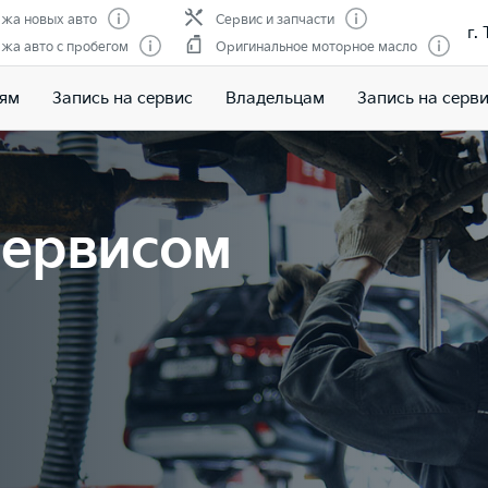
жа новых авто
Сервис и запчасти
г.
жа авто с пробегом
Оригинальное моторное масло
лям
Запись на сервис
Владельцам
Запись на серв
сервисом