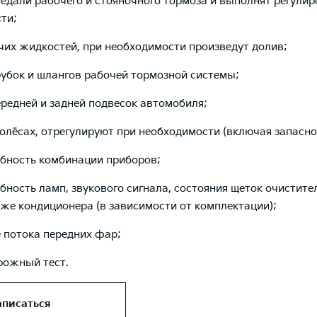
едали рабочего и стояночного тормоза и выполнят регулир
ти;
чих жидкостей, при необходимости произведут долив;
рубок и шлангов рабочей тормозной системы;
ередней и задней подвесок автомобиля;
колёсах, отрегулируют при необходимости (включая запасно
бность комбинации приборов;
бность ламп, звукового сигнала, состояния щеток очистите
кже кондиционера (в зависимости от комплектации);
 потока передних фар;
рожный тест.
аписаться