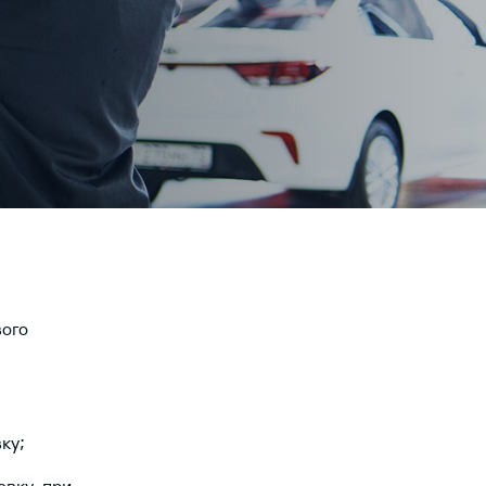
вого
ку;