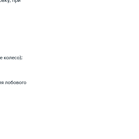
овку, при
е колесо);
ля лобового