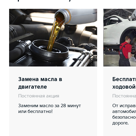
Замена масла в
Бесплат
двигателе
ходовой
Постоянная акция
Постоянна
Заменим масло за 28 минут
От исправ
или бесплатно!
автомобил
безопасно
дороге.