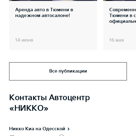
Аренда авто в Тюмени в
Современны
надежном автосалоне!
Тюмени в 
официальн
14 июня
16 мая
Все публикации
Контакты Автоцентр
«НИККО»
Никко Kиа на Одесской