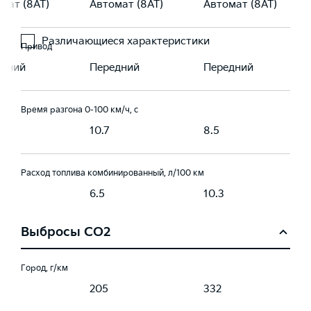
мат (8AT)
Автомат (8AT)
Автомат (8AT)
Различающиеся характеристики
Привод
едний
Передний
Передний
Время разгона 0-100 км/ч, с
10.7
8.5
Расход топлива комбинированный, л/100 км
6.5
10.3
Выбросы CO2
Город, г/км
205
332