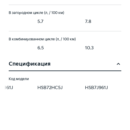
В загородном цикле (л. / 100 км)
5.7
7.8
В комбинированном цикле (л. / 100 км)
6.5
10.3
Спецификация
Код модели
8J961J
HSB72HC5J
HSB7J961J