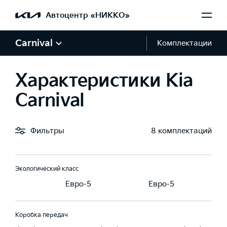
Автоцентр «НИККО»
Крутящий момент, Н·м
Carnival
Комплектации
5
440
331.5
Характеристики Kia
Тип топлива
ин, АИ 92-95
Дизель
Бензин, АИ 92-95
Carnival
Рабочий объем, см3
Фильтры
8 комплектаций
0
2151
3470
Экологический класс
-5
Евро-5
Евро-5
Коробка передач